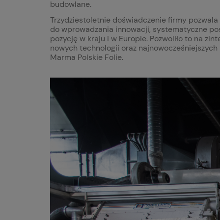
budowlane.
Trzydziestoletnie doświadczenie firmy pozwala
do wprowadzania innowacji, systematyczne posz
pozycję w kraju i w Europie. Pozwoliło to na zin
nowych technologii oraz najnowocześniejszych
Marma Polskie Folie.