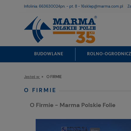
Infolinia: 663630024
pn. - pt. 8 - 16
sklep@marma.com.pl
Za
BUDOWLANE
ROLNO-OGRODNICZ
Jesteś w:
»
O FIRMIE
O FIRMIE
O Firmie - Marma Polskie Folie