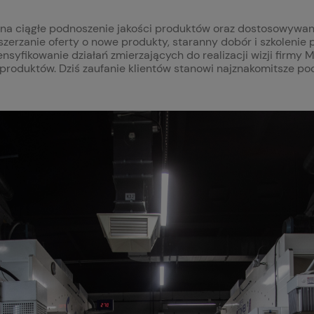
 na ciągłe podnoszenie jakości produktów oraz dostosowywani
erzanie oferty o nowe produkty, staranny dobór i szkolenie p
tensyfikowanie działań zmierzających do realizacji wizji firmy
 produktów. Dziś zaufanie klientów stanowi najznakomitsze 