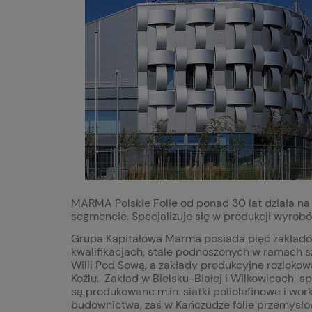
MARMA Polskie Folie od ponad 30 lat działa n
segmencie. Specjalizuje się w produkcji wyrob
Grupa Kapitałowa Marma posiada pięć zakładó
kwalifikacjach, stale podnoszonych w ramach sz
Willi Pod Sową, a zakłady produkcyjne rozlokowa
Koźlu. Zakład w Bielsku-Białej i Wilkowicach s
są produkowane m.in. siatki poliolefinowe i 
budownictwa, zaś w Kańczudze folie przemysłowe