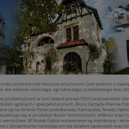
a rynku przetwórców tworzyw sztucznych i jest jednym z naj
ów dla sektora rolniczego, ogrodniczego, budowlanego oraz d
w produkcyjnych w tym zespół ponad 1000 pracowników różny
koleń ogólnych i specjalistycznych. Biuro Zarządu Marma Pols
ne są na terenie Polski południowej: Kańczudze, Nowej Dębie, 
pecjalizuje się w produkcji tkanin technicznych, włóknin oraz
worki wentylowe. W Nowej Dębie wytwarzane są membrany i ek
 z dynamicznie rozwijającym się działem opakowań oraz folie