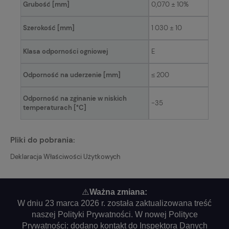
Grubość [mm]
0,070 ± 10%
Szerokość [mm]
1 030 ± 10
Klasa odporności ogniowej
E
Odporność na uderzenie [mm]
≤ 200
Odporność na zginanie w niskich
-35
temperaturach [°C]
Pliki do pobrania:
Deklaracja Właściwości Użytkowych
⚠️
Ważna zmiana:
W dniu 23 marca 2026 r. została zaktualizowana treść
naszej Polityki Prywatności. W nowej Polityce
Prywatności: dodano kontakt do Inspektora Danych