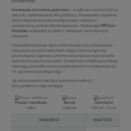
podłogowego.
Innowacja chroniona patentem
– środkowa warstwa folii to
autorski, opatentowany film grafitowy. Rozwiązanie zapewnia
doskonałą barierę przeciwwilgociową i stabilność
mechaniczną, potwierdzone badaniami. Wybierając
MPFloor
Graphite
, wybierasz produkt z unikalnym, zastrzeżonym
rdzeniem.
Folia pełni kluczową rolę w ochronie warstwy izolacyjnej ze
styropianu przed przenikaniem wilgoci technologicznej
pochodzącej z zaprawy cementowej podczas wykonywania
wierzchnich warstw posadzki. Dodatkowo stabilizuje podłoże,
ułatwiając prawidłowe mocowanie klipsów montażowych do
rur ogrzewania podłogowego.
Jej zastosowanie znacząco poprawia trwałość i
funkcjonalność całej instalacji.
Postać handlowa
Barwa
Szerokość
rolka
srebrna
100 cm +3 cm
PARAMETR
WARTOŚĆ